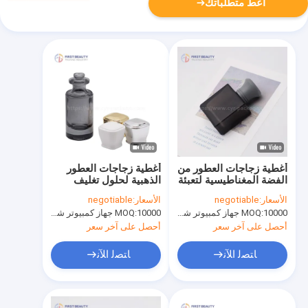
أعط متطلباتك
أغطية زجاجات العطور من
أغطية زجاجات العطور
الفضة المغناطيسية لتعبئة
الذهبية لحلول تغليف
العطور
العطور النهائية 10000
الأسعار:
negotiable
الأسعار:
negotiable
قطعة
10000 جهاز كمبيوتر شخصى
MOQ:
10000 جهاز كمبيوتر شخصى
MOQ:
أحصل على آخر سعر
أحصل على آخر سعر
ﺎﺘﺼﻟ ﺍﻶﻧ
ﺎﺘﺼﻟ ﺍﻶﻧ