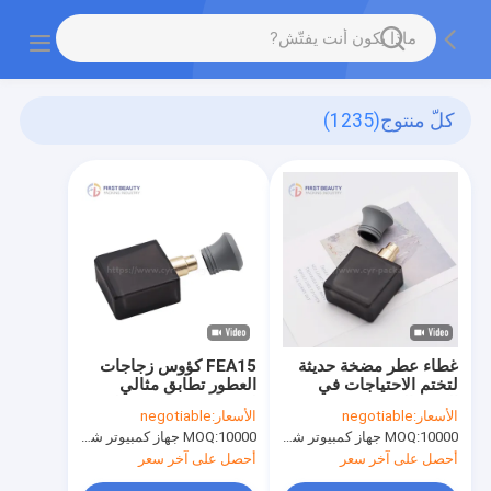
كلّ منتوج
(1235)
غطاء عطر مضخة حديثة
FEA15 كؤوس زجاجات
لتختم الاحتياجات في
العطور تطابق مثالي
النمط الحديث
لمزيج FEA15mm طوق
الأسعار:
negotiable
الأسعار:
negotiable
رذاذ العطور
10000 جهاز كمبيوتر شخصى
MOQ:
10000 جهاز كمبيوتر شخصى
MOQ:
أحصل على آخر سعر
أحصل على آخر سعر