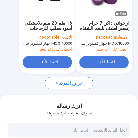
حولنا
جولة في المصنع
أرجواني داكن 7 جرام
18 ملم 20 ملم بلاستيكي
صغير لطيف بلسم الشفاه
أسود معقّب للزجاجات
ضبط الجودة
أنبوب صغير موك حاوية
الأسعار:
negotiable
الأسعار:
negotiable
مستحضرات التجميل
10000 جهاز كمبيوتر شخصى
MOQ:
10000 جهاز كمبيوتر شخصى
MOQ:
أنبوب
اتصل بنا
أحصل على آخر سعر
أحصل على آخر سعر
أخبار
ﺎﺘﺼﻟ ﺍﻶﻧ
ﺎﺘﺼﻟ ﺍﻶﻧ
الحالات
عرض المزيد
أنبوب أحمر الشفاه الفارغ
اترك رسالة
سوف نقوم بالرد بسرعة
زجاجة اختبار العطور
زجاجة زيت عطري