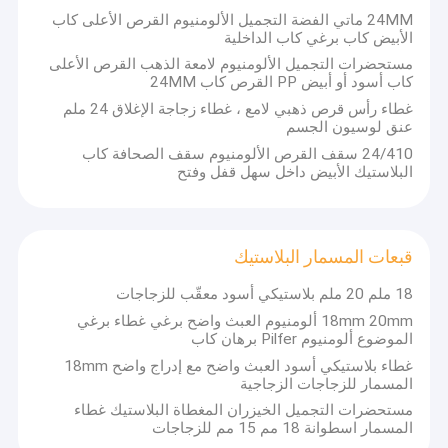
مضخة رش العطر
24MM ماتي الفضة التجميل الألومنيوم القرص الأعلى كاب
الأبيض كاب برغي كاب الداخلية
زجاجة رذاذ التجميل
مستحضرات التجميل الألومنيوم لامعة الذهب القرص الأعلى
كاب أسود أو أبيض PP القرص كاب 24MM
قطارة زجاجية
غطاء رأس قرص ذهبي لامع ، غطاء زجاجة الإغلاق 24 ملم
عنق لوسيون الجسم
قطارة الخيزران
24/410 سقف القرص الألومنيوم سقف الصحافة كاب
البلاستيك الأبيض داخل سهل قفل وفتح
غطاء مقاوم للطفل
قبعات زجاجة عطر
قبعات المسمار البلاستيك
غطاء القرص العلوي
18 ملم 20 ملم بلاستيكي أسود معقّب للزجاجات
18mm 20mm ألومنيوم العبث واضح برغي غطاء برغي
قبعات المسمار البلاستيك
الموضوع ألومنيوم Pilfer برهان كاب
غطاء بلاستيكي أسود العبث واضح مع إدراج واضح 18mm
ضباب بخاخ مضخة
المسمار للزجاجات الزجاجية
موزع مضخة محلول
مستحضرات التجميل الخيزران المغطاة البلاستيك غطاء
المسمار اسطوانة 18 مم 15 مم للزجاجات