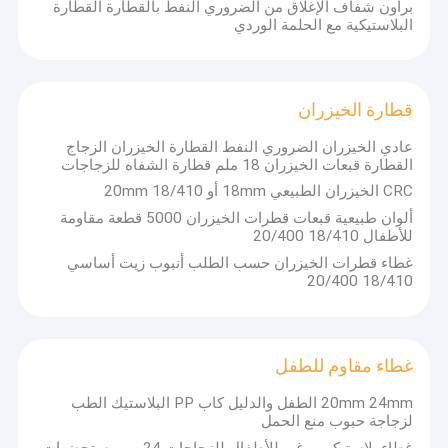
براون شفاف الإغلاق من الضروري النفط بالقطارة القطارة
البلاستيكية مع الحلمة الوردي
قطارة الخيزران
عادي الخيزران الضروري النفط القطارة الخيزران الزجاج
القطارة قبعات الخيزران 18 ملم قطارة الشفاه للزجاجات
CRC الخيزران الطبيعي 18mm أو 20mm 18/410
ألوان طبيعية قبعات قطرات الخيزران 5000 قطعة مقاومة
للأطفال 18/410 20/400
غطاء قطرات الخيزران حسب الطلب أنبوب زيت أساسي
18/410 20/400
المنزل
شركة Jiangyin First Beauty Packing هي شركة متخصصة في تصنيع
غطاء مقاوم للطفل
عبوات مستحضرات التجميل وتقع في مدينة Jiangyin ، مقاطعة Jiangsu
المنتجات
، الصين.يقع بالقرب من ميناء شنغهاي ، لدينا وصول سهل إلى شبكات
20mm 24mm الطفل والدليل كاب PP البلاستيك الطب
الشحن والخدمات اللوجستية ، مما يسمح لنا بإنتاج وتزويد العملاء بعبوات
لزجاجة حبوب منع الحمل
مقاطع فيديو
مستحضرات التجميل التي يحتاجونها بكفاءة.
غطاء بلاستيكي برغي للأطفال للزجاجات 24 مم مستحضرات