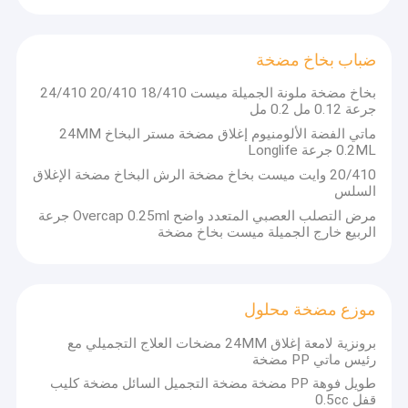
مضخة زجاجة شراب
جرة كريم التجميل
ضباب بخاخ مضخة
بخاخ مضخة ملونة الجميلة ميست 18/410 20/410 24/410
جرعة 0.12 مل 0.2 مل
ماتي الفضة الألومنيوم إغلاق مضخة مستر البخاخ 24MM
0.2ML جرعة Longlife
20/410 وايت ميست بخاخ مضخة الرش البخاخ مضخة الإغلاق
السلس
مرض التصلب العصبي المتعدد واضح Overcap 0.25ml جرعة
الربيع خارج الجميلة ميست بخاخ مضخة
موزع مضخة محلول
برونزية لامعة إغلاق 24MM مضخات العلاج التجميلي مع
رئيس ماتي PP مضخة
طويل فوهة PP مضخة مضخة التجميل السائل مضخة كليب
قفل 0.5cc