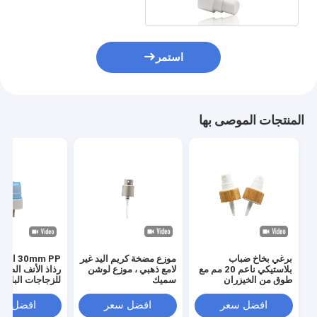
استمر
المنتجات الموصى بها
برغي بخاخ ضباب
موزع مضخة كريم اليد غير
30mm PP 
بلاستيكي ناعم 20 مم مع
لامع ذهبي ، موزع لوشن
رذاذ الأنف الطوي
طوق من الخيزران
سميك
للزجاجات البلاست
للزجاجات
الجميلة ضباب جد
الزناد
افضل سعر
افضل سعر
افضل سع