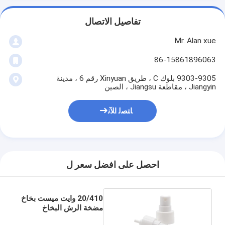
تفاصيل الاتصال
Mr. Alan xue
86-15861896063
9303-9305 بلوك C ، طريق Xinyuan رقم 6 ، مدينة
Jiangyin ، مقاطعة Jiangsu ، الصين
ﺎﺘﺼﻟ ﺍﻶﻧ
احصل على افضل سعر ل
20/410 وايت ميست بخاخ
مضخة الرش البخاخ
مضخة الإغلاق السلس