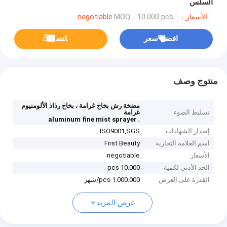
السلس
الأسعار：negotiable
MOQ：10.000 pcs
افضل سعر
ﺎﺘﺼﻟ ﺍﻶﻧ
منتوج وصف
مضخة رش بخاخ غرامة ، بخاخ رذاذ الألومنيوم
تسليط الضوء
غرامة
,
aluminum fine mist sprayer
إصدار الشهادات
ISO9001,SGS
اسم العلامة التجارية
First Beauty
الأسعار
negotiable
الحد الأدنى لكمية
10.000 pcs
القدرة على العرض
1.000.000 pcs/شهر
عرض المزيد