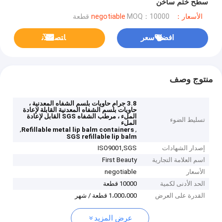
سطح ختم ساخن
الأسعار：negotiable
MOQ：10000 قطعة
افضل سعر
ﺎﺘﺼﻟ ﺍﻶﻧ
منتوج وصف
3.8 جرام حاويات بلسم الشفاه المعدنية ،
حاويات بلسم الشفاه المعدنية القابلة لإعادة
الملء ، مرطب الشفاه SGS القابل لإعادة
تسليط الضوء
الملء
,
,
Refillable metal lip balm containers
SGS refillable lip balm
إصدار الشهادات
ISO9001,SGS
اسم العلامة التجارية
First Beauty
الأسعار
negotiable
الحد الأدنى لكمية
10000 قطعة
القدرة على العرض
1،000،000 قطعة / شهر
عرض المزيد