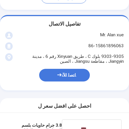
تفاصيل الاتصال
Mr. Alan xue
86-15861896063
9303-9305 بلوك C ، طريق Xinyuan رقم 6 ، مدينة
Jiangyin ، مقاطعة Jiangsu ، الصين
ﺎﺘﺼﻟ ﺍﻶﻧ
احصل على افضل سعر ل
3.8 جرام حاويات بلسم