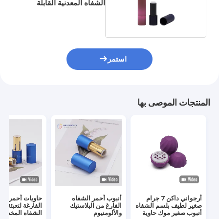
الشفاه المعدنية القابلة
لإعادة الملء سطح ختم
ساخن
استمر
المنتجات الموصى بها
أرجواني داكن 7 جرام
أنبوب أحمر الشفاه
حاويات أحمر الش
صغير لطيف بلسم الشفاه
الفارغ من البلاستيك
الفارغة لتعبئة أح
أنبوب صغير موك حاوية
والألومنيوم