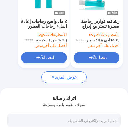
حولنا
جولة في المصنع
رشاقته قوارير زجاجية
2 مل واضح زجاجات إعادة
صغيرة تستر مع إدراج
الملء زجاجات العطور
ضبط الجودة
البلاستيك في الحجم
رذاذ فيال Pefume
الأسعار:
negotiable
الأسعار:
negotiable
2ML 5ML
البخاخة
MOQ:
أجهزة الكمبيوتر 10000
MOQ:
أجهزة الكمبيوتر 10000
اتصل بنا
أحصل على آخر سعر
أحصل على آخر سعر
أخبار
ﺎﺘﺼﻟ ﺍﻶﻧ
ﺎﺘﺼﻟ ﺍﻶﻧ
الحالات
عرض المزيد
أنبوب أحمر الشفاه الفارغ
اترك رسالة
سوف نقوم بالرد بسرعة
زجاجة اختبار العطور
زجاجة زيت عطري