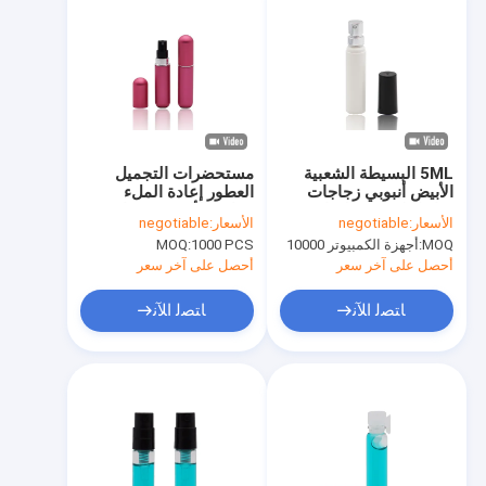
5ML البسيطة الشعبية
مستحضرات التجميل
الأبيض أنبوبي زجاجات
العطور إعادة الملء
رذاذ البلاستيك السائبة
زجاجة الألومنيوم خارج
الأسعار:
negotiable
الأسعار:
negotiable
العلامة التجارية اختبار
مضخة عطر مع 5ML
MOQ:
أجهزة الكمبيوتر 10000
1000 PCS
MOQ:
العطور
أحصل على آخر سعر
أحصل على آخر سعر
ﺎﺘﺼﻟ ﺍﻶﻧ
ﺎﺘﺼﻟ ﺍﻶﻧ
المنزل
المنتجات
مقاطع فيديو