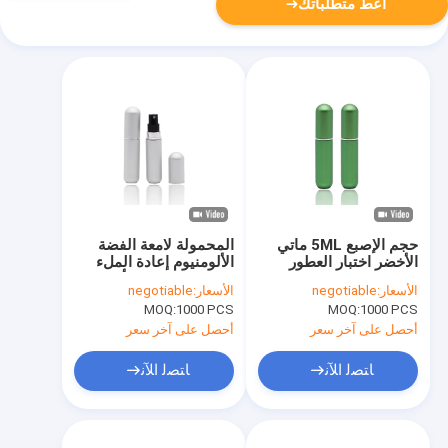
أعط متطلباتك
حجم الإصبع 5ML ماتي
المحمولة لامعة الفضة
الأخضر اختبار العطور
الألومنيوم إعادة الملء
إعادة الملء زجاجة رذاذ
عطر بخاخ زجاجة أسفل
الأسعار:
negotiable
الأسعار:
negotiable
عطر
نوع معبأ
MOQ:
1000 PCS
MOQ:
1000 PCS
أحصل على آخر سعر
أحصل على آخر سعر
ﺎﺘﺼﻟ ﺍﻶﻧ
ﺎﺘﺼﻟ ﺍﻶﻧ