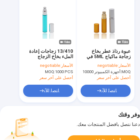
عبوة رذاذ عطر بخاخ
13/410 زجاجات إعادة
زجاجة ماكياج 5ML في
الملء بخاخ الزجاج
لون الذهب لحزمة العطور
العطور الألومنيوم بخاخ
الأسعار:
negotiable
الأسعار:
negotiable
زجاجة 10 مل
MOQ:
أجهزة الكمبيوتر 10000
1000 PCS
MOQ:
أحصل على آخر سعر
أحصل على آخر سعر
ﺎﺘﺼﻟ ﺍﻶﻧ
ﺎﺘﺼﻟ ﺍﻶﻧ
وفر وقتك
دعنا نتصل بأفضل المنتجات معك.