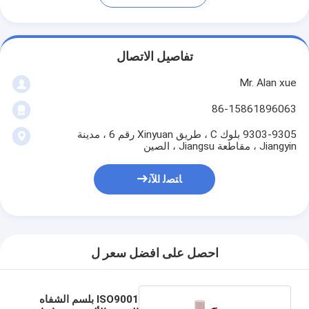
تفاصيل الاتصال
Mr. Alan xue
86-15861896063
9303-9305 بلوك C ، طريق Xinyuan رقم 6 ، مدينة
Jiangyin ، مقاطعة Jiangsu ، الصين
ﺎﺘﺼﻟ ﺍﻶﻧ
احصل على افضل سعر ل
ISO9001 بلسم الشفاه