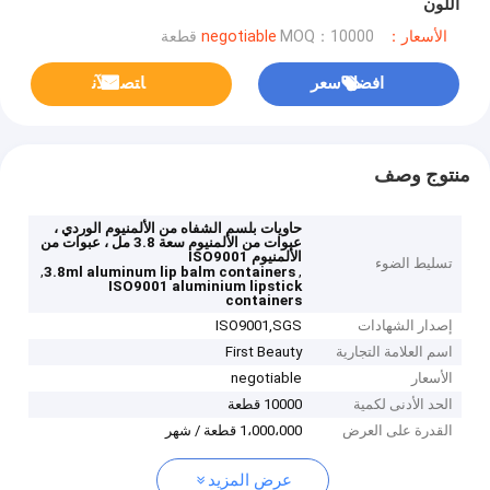
اللون
الأسعار：negotiable
MOQ：10000 قطعة
افضل سعر
ﺎﺘﺼﻟ ﺍﻶﻧ
منتوج وصف
حاويات بلسم الشفاه من الألمنيوم الوردي ،
عبوات من الألمنيوم سعة 3.8 مل ، عبوات من
الألمنيوم ISO9001
تسليط الضوء
,
,
3.8ml aluminum lip balm containers
ISO9001 aluminium lipstick
containers
إصدار الشهادات
ISO9001,SGS
اسم العلامة التجارية
First Beauty
الأسعار
negotiable
الحد الأدنى لكمية
10000 قطعة
القدرة على العرض
1،000،000 قطعة / شهر
عرض المزيد