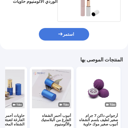
الوردي الألومنيوم حاويات
سطح رش اللون
استمر
المنتجات الموصى بها
أرجواني داكن 7 جرام
أنبوب أحمر الشفاه
حاويات أحمر الش
صغير لطيف بلسم الشفاه
الفارغ من البلاستيك
الفارغة لتعبئة أح
أنبوب صغير موك حاوية
والألومنيوم