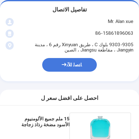
تفاصيل الاتصال
Mr. Alan xue
86-15861896063
9303-9305 بلوك C ، طريق Xinyuan رقم 6 ، مدينة
Jiangyin ، مقاطعة Jiangsu ، الصين
ﺎﺘﺼﻟ ﺍﻶﻧ
احصل على افضل سعر ل
15 ملم جميع الألومنيوم
الأسود مضخة رذاذ زجاجة
عطر مع ذوي الياقات البيضاء
وكاب