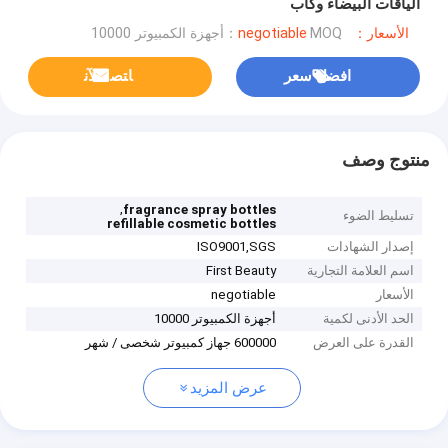
الياقات البيضاء وكاب
الأسعار：negotiable
MOQ：أجهزة الكمبيوتر 10000
افضل سعر
ﺎﺘﺼﻟ ﺍﻶﻧ
منتوج وصف
,
fragrance spray bottles
تسليط الضوء
refillable cosmetic bottles
إصدار الشهادات
ISO9001,SGS
اسم العلامة التجارية
First Beauty
الأسعار
negotiable
الحد الأدنى لكمية
أجهزة الكمبيوتر 10000
القدرة على العرض
600000 جهاز كمبيوتر شخصى / شهر
عرض المزيد