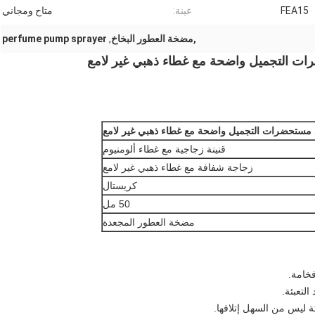
FEA15
عينة:
متاح ومجاني
,مضخة العطور البخاخ
,
perfume pump sprayer
ت التجميل واضحة مع غطاء ذهبي غير لامع
 مستحضرات التجميل واضحة مع غطاء ذهبي غير لامع
قنينة زجاجية مع غطاء ألومنيوم
زجاجة شفافة مع غطاء ذهبي غير لامع
كريستال
50 مل
مضخة العطور المجعدة
خامة.
لتعبئة.
ة ليس من السهل إتلافها.