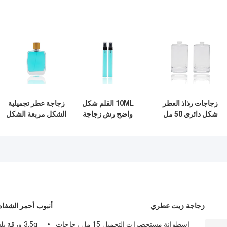
زجاجات رذاذ العطر
10ML القلم شكل
زجاجة عطر تجميلية
شكل دائري 50 مل
واضح رش زجاجة
الشكل مربعة الشكل
مع مضخة سوداء
مستحضرات التجميل
بحجم 50 مل مع
على العطور
مع بخاخ ميست
مضخة FEA15 Snap
الجميلة البلاستيك
On
زجاجة زيت عطري
أنبوب أحمر الشفاه 
اسطوانة مستحضرات التجميل 15 مل زجاجات
3.5g ورقة