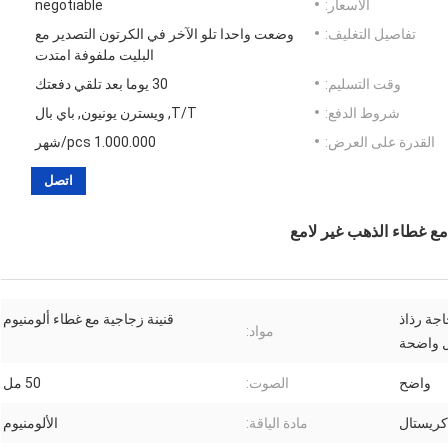
الأسعار:
negotiable
تفاصيل التغليف:
وضعت واحدا تلو الآخر في الكرتون التصدير مع
البليت ملفوفة امتدت
وقت التسليم:
30 يوما بعد تلقي دفعتك
شروط الدفع:
T/T, ويسترن يونيون, باي بال
القدرة على العرض:
1.000.000 pcs/شهر
اتصل
مع غطاء الذهب غير لامع
جة رذاذ
قنينة زجاجية مع غطاء ألومنيوم
مواد:
 واضحة
واضح
الصوت:
50 مل
كريستال
مادة الياقة:
الألومنيوم