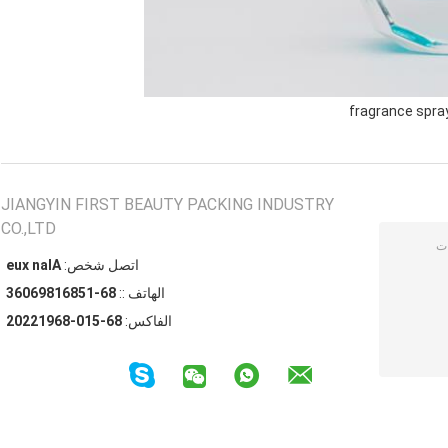
fragrance spra
JIANGYIN FIRST BEAUTY PACKING INDUSTRY
CO.,LTD
اتصل شخص:
Alan xue
الهاتف ::
86-15861896063
الفاكس:
86-510-86912202