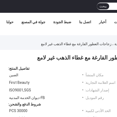
يبحث
ت
أخبار
اتصل بنا
ضبط الجودة
جولة في المصنع
حولنا
 ، زجاجات العطور الفارغة مع غطاء الذهب غير لامع
ور الفارغة مع غطاء الذهب غير لامع
تفاصيل المنتج:
مكان المنشأ:
الصين
اسم العلامة التجارية:
First Beauty
إصدار الشهادات:
ISO9001,SGS
رقم الموديل:
FB-ديوان الخدمة المدنية
شروط الدفع والشحن:
الحد الأدنى لكمية:
30000 PCS