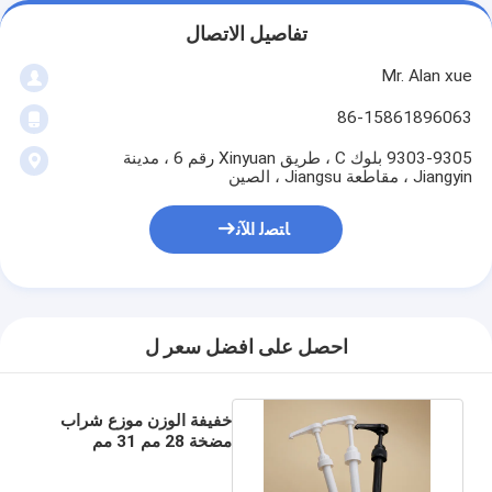
تفاصيل الاتصال
Mr. Alan xue
86-15861896063
9303-9305 بلوك C ، طريق Xinyuan رقم 6 ، مدينة
Jiangyin ، مقاطعة Jiangsu ، الصين
ﺎﺘﺼﻟ ﺍﻶﻧ
احصل على افضل سعر ل
خفيفة الوزن موزع شراب
مضخة 28 مم 31 مم
السلس الإغلاق BPA الحرة