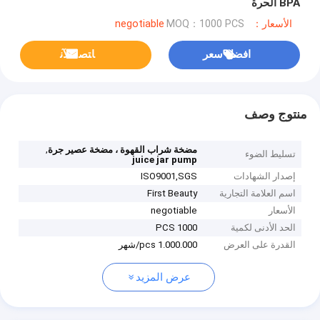
BPA الحرة
الأسعار：negotiable
MOQ：1000 PCS
افضل سعر
ﺎﺘﺼﻟ ﺍﻶﻧ
منتوج وصف
,
مضخة شراب القهوة ، مضخة عصير جرة
تسليط الضوء
juice jar pump
إصدار الشهادات
ISO9001,SGS
اسم العلامة التجارية
First Beauty
الأسعار
negotiable
الحد الأدنى لكمية
1000 PCS
القدرة على العرض
1.000.000 pcs/شهر
عرض المزيد