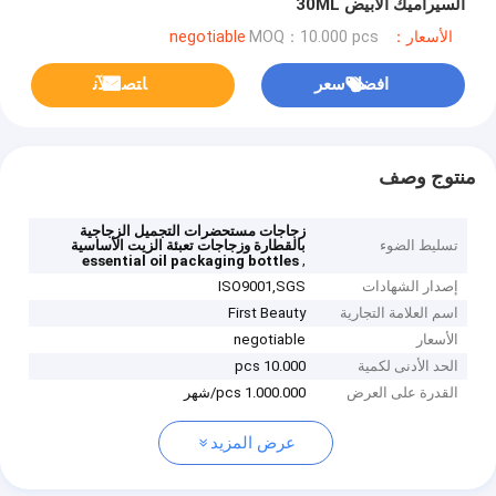
السيراميك الأبيض 30ML
الأسعار：negotiable
MOQ：10.000 pcs
افضل سعر
ﺎﺘﺼﻟ ﺍﻶﻧ
منتوج وصف
زجاجات مستحضرات التجميل الزجاجية
تسليط الضوء
بالقطارة وزجاجات تعبئة الزيت الأساسية
,
essential oil packaging bottles
إصدار الشهادات
ISO9001,SGS
اسم العلامة التجارية
First Beauty
الأسعار
negotiable
الحد الأدنى لكمية
10.000 pcs
القدرة على العرض
1.000.000 pcs/شهر
عرض المزيد