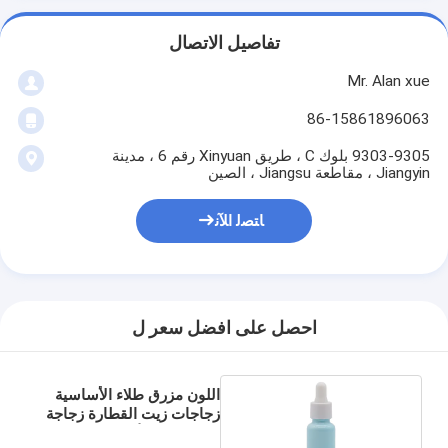
تفاصيل الاتصال
Mr. Alan xue
86-15861896063
9303-9305 بلوك C ، طريق Xinyuan رقم 6 ، مدينة
Jiangyin ، مقاطعة Jiangsu ، الصين
ﺎﺘﺼﻟ ﺍﻶﻧ
احصل على افضل سعر ل
اللون مزرق طلاء الأساسية
زجاجات زيت القطارة زجاجة
السيراميك الأبيض 30ML