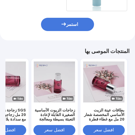
استمر
المنتجات الموصى بها
بطاقات عينة الزيت
زجاجات الزيوت الأساسية
SGS زجاجة ز
الأساسي المخصصة شعار
الصغيرة القابلة لإعادة
20 مل زجاجية 
20 مل مع غطاء قطرة
التعبئة بسيطة ومعالجة
مع سدادة بلاستي
سطح الطباعة
افضل سعر
افضل سعر
افضل سع