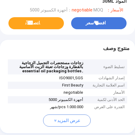
المواد 30ML
الأسعار：negotiable
MOQ：أجهزة الكمبيوتر 5000
افضل سعر
ﺎﺘﺼﻟ ﺍﻶﻧ
منتوج وصف
زجاجات مستحضرات التجميل الزجاجية
تسليط الضوء
بالقطارة وزجاجات تعبئة الزيت الأساسية
,
essential oil packaging bottles
إصدار الشهادات
ISO9001,SGS
اسم العلامة التجارية
First Beauty
الأسعار
negotiable
الحد الأدنى لكمية
أجهزة الكمبيوتر 5000
القدرة على العرض
1.000.000 pcs/شهر
عرض المزيد