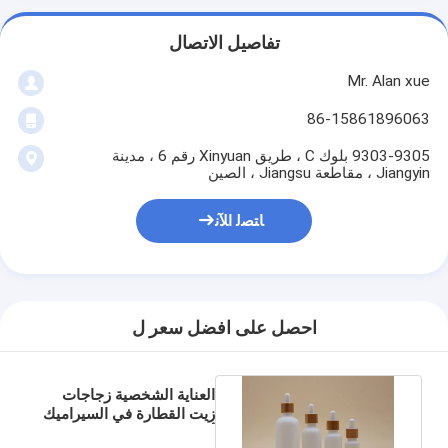
تفاصيل الاتصال
Mr. Alan xue
86-15861896063
9303-9305 بلوك C ، طريق Xinyuan رقم 6 ، مدينة
Jiangyin ، مقاطعة Jiangsu ، الصين
ﺎﺘﺼﻟ ﺍﻶﻧ
احصل على افضل سعر ل
العناية الشخصية زجاجات
زيت القطارة في السيراميك
أو الزجاج المواد 30ML