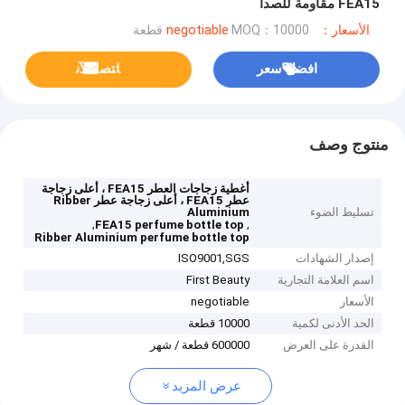
FEA15 مقاومة للصدأ
الأسعار：negotiable
MOQ：10000 قطعة
افضل سعر
ﺎﺘﺼﻟ ﺍﻶﻧ
منتوج وصف
أغطية زجاجات العطر FEA15 ، أعلى زجاجة
عطر FEA15 ، أعلى زجاجة عطر Ribber
تسليط الضوء
Aluminium
,
,
FEA15 perfume bottle top
Ribber Aluminium perfume bottle top
إصدار الشهادات
ISO9001,SGS
اسم العلامة التجارية
First Beauty
الأسعار
negotiable
الحد الأدنى لكمية
10000 قطعة
القدرة على العرض
600000 قطعة / شهر
عرض المزيد