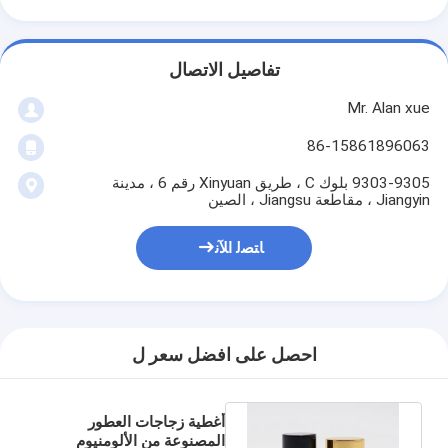
تفاصيل الاتصال
Mr. Alan xue
86-15861896063
9303-9305 بلوك C ، طريق Xinyuan رقم 6 ، مدينة
Jiangyin ، مقاطعة Jiangsu ، الصين
ﺎﺘﺼﻟ ﺍﻶﻧ
احصل على افضل سعر ل
أغطية زجاجات العطور
المصنوعة من الألومنيوم