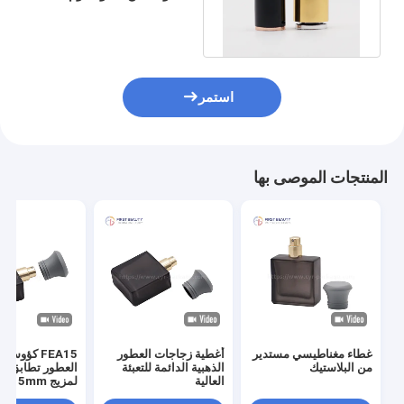
المضلع السلس FEA15
مقاومة للصدأ
استمر
المنتجات الموصى بها
غطاء مغناطيسي مستدير
أغطية زجاجات العطور
FEA15 كؤوس
من البلاستيك
الذهبية الدائمة للتعبئة
العطور تطابق مث
العالية
رذاذ العطور