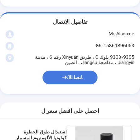
تفاصيل الاتصال
Mr. Alan xue
86-15861896063
9303-9305 بلوك C ، طريق Xinyuan رقم 6 ، مدينة
Jiangyin ، مقاطعة Jiangsu ، الصين
ﺎﺘﺼﻟ ﺍﻶﻧ
احصل على افضل سعر ل
استبدال طوق الخطوة
كولونيا الألومنيوم المسمار