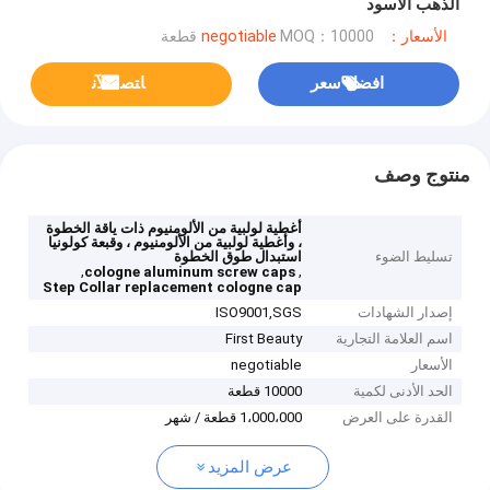
الذهب الأسود
الأسعار：negotiable
MOQ：10000 قطعة
افضل سعر
ﺎﺘﺼﻟ ﺍﻶﻧ
منتوج وصف
أغطية لولبية من الألومنيوم ذات ياقة الخطوة
، وأغطية لولبية من الألومنيوم ، وقبعة كولونيا
تسليط الضوء
استبدال طوق الخطوة
,
,
cologne aluminum screw caps
Step Collar replacement cologne cap
إصدار الشهادات
ISO9001,SGS
اسم العلامة التجارية
First Beauty
الأسعار
negotiable
الحد الأدنى لكمية
10000 قطعة
القدرة على العرض
1،000،000 قطعة / شهر
عرض المزيد