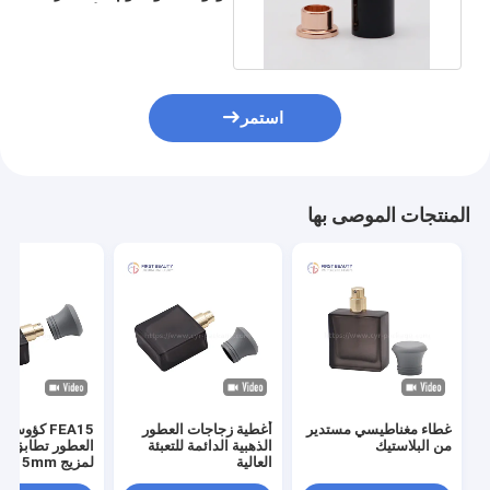
قبعات لون الذهب الأسود
استمر
المنتجات الموصى بها
غطاء مغناطيسي مستدير
أغطية زجاجات العطور
FEA15 كؤوس
من البلاستيك
الذهبية الدائمة للتعبئة
العطور تطابق مث
العالية
رذاذ العطور