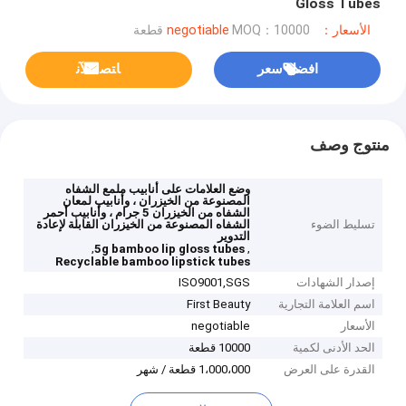
Gloss Tubes
الأسعار：negotiable
MOQ：10000 قطعة
افضل سعر
ﺎﺘﺼﻟ ﺍﻶﻧ
منتوج وصف
وضع العلامات على أنابيب ملمع الشفاه
المصنوعة من الخيزران ، وأنابيب لمعان
الشفاه من الخيزران 5 جرام ، وأنابيب أحمر
تسليط الضوء
الشفاه المصنوعة من الخيزران القابلة لإعادة
التدوير
,
,
5g bamboo lip gloss tubes
Recyclable bamboo lipstick tubes
إصدار الشهادات
ISO9001,SGS
اسم العلامة التجارية
First Beauty
الأسعار
negotiable
الحد الأدنى لكمية
10000 قطعة
القدرة على العرض
1،000،000 قطعة / شهر