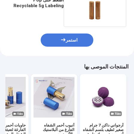
Recyclable 5g Labeling
Bamboo Lip Gloss
Tubes
استمر
المنتجات الموصى بها
أرجواني داكن 7 جرام
أنبوب أحمر الشفاه
حاويات أحمر الش
صغير لطيف بلسم الشفاه
الفارغ من البلاستيك
الفارغة لتعبئة أح