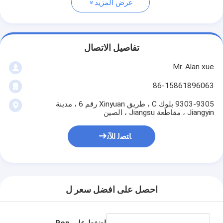
عرض المزيد
تفاصيل الاتصال
Mr. Alan xue
86-15861896063
9303-9305 بلوك C ، طريق Xinyuan رقم 6 ، مدينة
Jiangyin ، مقاطعة Jiangsu ، الصين
ﺎﺘﺼﻟ ﺍﻶﻧ
احصل على افضل سعر ل
اضغط على Pop