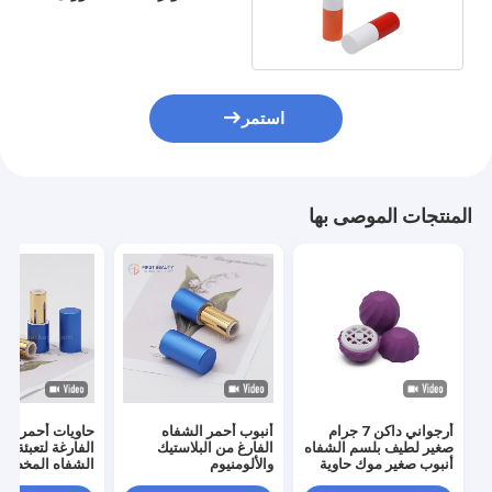
لتغليف مستحضرات التجميل
استمر
المنتجات الموصى بها
أرجواني داكن 7 جرام
أنبوب أحمر الشفاه
حاويات أحمر الش
صغير لطيف بلسم الشفاه
الفارغ من البلاستيك
الفارغة لتعبئة أح
أنبوب صغير موك حاوية
والألومنيوم
مستحضرات التجميل
غرام)