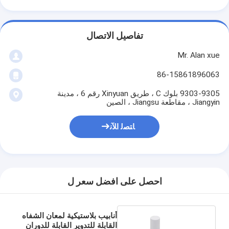
تفاصيل الاتصال
Mr. Alan xue
86-15861896063
9303-9305 بلوك C ، طريق Xinyuan رقم 6 ، مدينة
Jiangyin ، مقاطعة Jiangsu ، الصين
ﺎﺘﺼﻟ ﺍﻶﻧ
احصل على افضل سعر ل
أنابيب بلاستيكية لمعان الشفاه
القابلة للتدوير القابلة للدوران