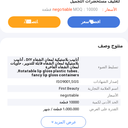
لتغليف مستحضرات التجميل
الأسعار：negotiable
MOQ：10000 قطعة
افضل سعر
ﺎﺘﺼﻟ ﺍﻶﻧ
منتوج وصف
أنابيب بلاستيكية لمعان الشفاه DIY ، أنابيب
بلاستيكية لمعان الشفاه قابلة للتدوير ، حاويات
تسليط الضوء
لمعان الشفاه الفاخرة
,
,
Rotatable lip gloss plastic tubes
fancy lip gloss containers
إصدار الشهادات
ISO9001,SGS
اسم العلامة التجارية
First Beauty
الأسعار
negotiable
الحد الأدنى لكمية
10000 قطعة
القدرة على العرض
1،000،000 قطعة / شهر
عرض المزيد