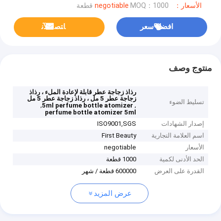
الأسعار：negotiable
MOQ：1000 قطعة
افضل سعر
ﺎﺘﺼﻟ ﺍﻶﻧ
منتوج وصف
رذاذ زجاجة عطر قابلة لإعادة الملء ، رذاذ
زجاجة عطر 5 مل ، رذاذ زجاجة عطر 5 مل
تسليط الضوء
,
,
5ml perfume bottle atomizer
perfume bottle atomizer 5ml
إصدار الشهادات
ISO9001,SGS
اسم العلامة التجارية
First Beauty
الأسعار
negotiable
الحد الأدنى لكمية
1000 قطعة
القدرة على العرض
600000 قطعة / شهر
عرض المزيد