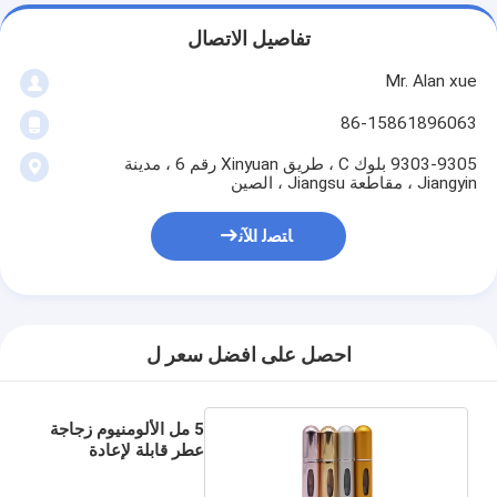
تفاصيل الاتصال
Mr. Alan xue
86-15861896063
9303-9305 بلوك C ، طريق Xinyuan رقم 6 ، مدينة
Jiangyin ، مقاطعة Jiangsu ، الصين
ﺎﺘﺼﻟ ﺍﻶﻧ
احصل على افضل سعر ل
5 مل الألومنيوم زجاجة
عطر قابلة لإعادة
الملء البخاخة