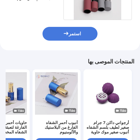
بلسم الشفاه أنابيب
استمر
المنتجات الموصى بها
أرجواني داكن 7 جرام
أنبوب أحمر الشفاه
حاويات أحمر الش
صغير لطيف بلسم الشفاه
الفارغ من البلاستيك
الفارغة لتعبئة أح
أنبوب صغير موك حاوية
والألومنيوم
مستحضرات التجميل
غرام)