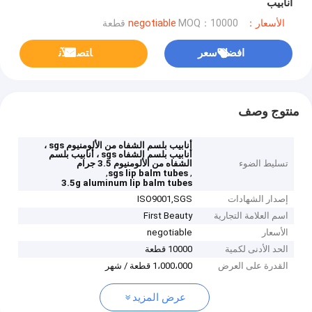
أنابيب
الأسعار：negotiable
MOQ：10000 قطعة
افضل سعر
ﺎﺘﺼﻟ ﺍﻶﻧ
منتوج وصف
أنابيب بلسم الشفاه من الألومنيوم sgs ،
أنابيب بلسم الشفاه sgs ، أنابيب بلسم
تسليط الضوء
الشفاه من الألومنيوم 3.5 جرام
,
,
sgs lip balm tubes
3.5g aluminum lip balm tubes
إصدار الشهادات
ISO9001,SGS
اسم العلامة التجارية
First Beauty
الأسعار
negotiable
الحد الأدنى لكمية
10000 قطعة
القدرة على العرض
1،000،000 قطعة / شهر
عرض المزيد