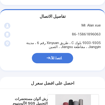
تفاصيل الاتصال
Mr. Alan xue
86-15861896063
9303-9305 بلوك C ، طريق Xinyuan رقم 6 ، مدينة
Jiangyin ، مقاطعة Jiangsu ، الصين
ﺎﺘﺼﻟ ﺍﻶﻧ
احصل على افضل سعر ل
رش ألوان مستحضرات
التجميل SGS الألومنيوم