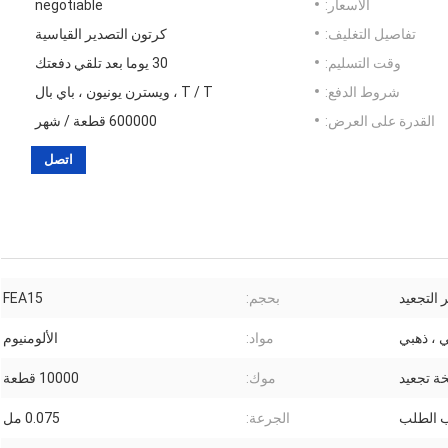
الأسعار:
negotiable
تفاصيل التغليف:
كرتون التصدير القياسية
وقت التسليم:
30 يوما بعد تلقي دفعتك
شروط الدفع:
T / T ، ويسترن يونيون ، باي بال
القدرة على العرض:
600000 قطعة / شهر
اتصل
التجعيد
بحجم:
FEA15
 ، ذهبي
مواد:
الألومنيوم
 تجعيد
موك:
10000 قطعة
الطلب
الجرعة:
0.075 مل