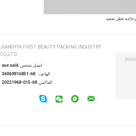
اجة عطر تجعيد
JIANGYIN FIRST BEAUTY PACKING INDUSTRY
CO.,LTD
اتصل شخص:
Alan xue
الهاتف ::
86-15861896063
الفاكس:
86-510-86912202