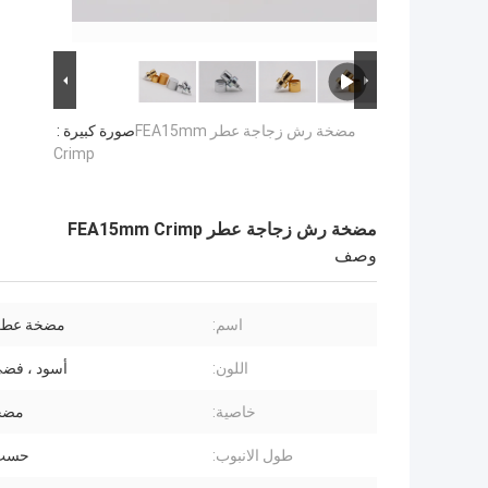
مضخة رش زجاجة عطر FEA15mm
صورة كبيرة :
Crimp
مضخة رش زجاجة عطر FEA15mm Crimp
وصف
اسم:
مضخة عطر 
اللون:
أسود ، فضي
خاصية:
مضخة
طول الانبوب:
حسب 