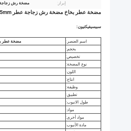
إبراز:
مضخة رش زجاجة 
مضخة عطر بخاخ مضخة رش زجاجة عطر FEA15mm مضخة تجعيد
سبيسيفيكتيون:
اسم العنصر:
مضخة عطر بخاخ مض
بحجم:
تخصيص:
نوع المضخة:
اللون:
انتاج:
وظيفة:
تطبيق:
طول الانبوب:
مواد:
مواد أخرى:
مادة الأنبوب: