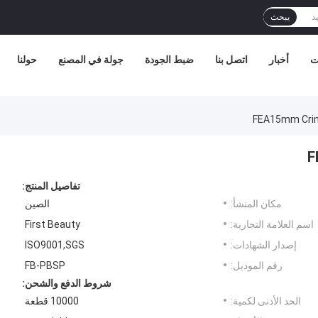
يبحث
ت
أخبار
اتصل بنا
ضبط الجودة
جولة في المصنع
حولنا
تفاصيل المنتج:
مكان المنشأ:
الصين
اسم العلامة التجارية:
First Beauty
إصدار الشهادات:
ISO9001,SGS
رقم الموديل:
FB-PBSP
شروط الدفع والشحن:
الحد الأدنى لكمية:
10000 قطعة