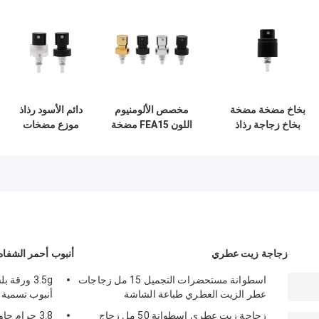
بخاخ مضخة مضخة
مخصص الألومنيوم
دائم الأسود رذاذ
بخاخ زجاجة رذاذ
اللون FEA15 مضخة
موزع مضخات
مضخة FEA15mm
بخاخ زجاجة عطر
الألومنيوم
لمضخة بخاخ زجاجة
لتغليف مستحضرات
Crimpless مضخة
التجميل
البخاخ 15MM
زجاجة زيت عطري
أنبوب أحمر الشفاه 
اسطوانة مستحضرات التجميل 15 مل زجاجات
3.5g ورقة
عطر الزيت العطري طباعة الشاشة
أنبوب تسمية 
زجاجة زيت عطري اسطوانة 50 مل زجاج
3.8 جرام ح