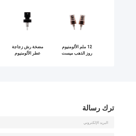
12 ملم الألومنيوم
مضخة رش زجاجة
روز الذهب ميست
عطر الألومنيوم
بخاخ مضخة برغي
الأسود اللون مع ذوي
الرقبة مع نصف غطاء
الياقات البيضاء
واضح
الطويق
ترك رسالة