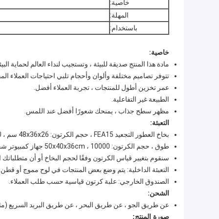
خاصية:
المهلة:
باستخدام:
خاصية:
مادة هذا المنتج صديقة للبيئة ، وتستجيب لنداء العالم لحماية البيئ
تتوفر تصاميم مختلفة وألوان وأحجام تلبي احتياجات العملاء المخ
عمر تخزين أطول للمنتجات ، تجربة العملاء أفضل.
الطبيعة غير التفاعلية.
مظهر سطح جذاب ، يمنحك شعورًا أفضل عند اللمس.
التعبئة:
بخاخ العطور التجعيد FEA15 ، حجم الكرتون: 48x36x26 سم ، 5000 قطعة لكل كرتون ، GW هو 12 كجم.
طوق ، حجم الكرتون: 50x40x36cm ، 10000 جهاز كمبيوتر شخصى في الكرتون ، GW هو 10 كجم.
سنقوم بتغيير قياس الكرتون وفقًا لحجم البخاخ أو أن متطلباتك 
التعبئة الداخلية: يتم وضع بعض المنتجات في لوح مموج أو قطن ل
الصندوق الخارجي: علبة كرتون قياسية حسب طلب العملاء.
الشحن:
عن طريق الجو ، عن طريق البحر ، عن طريق البريد السريع (مثل DHL ، FedEx ، TNT وما إلى ذلك) ، بالقطار وما إلى 
صورة المنتج: