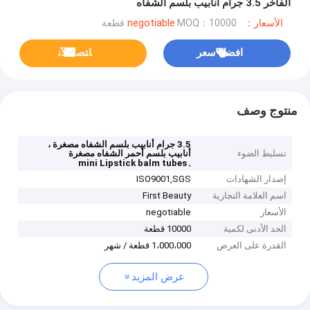
الفاخر 3.5 جرام أنابيب بلسم الشفاه
الأسعار：negotiable
MOQ：10000 قطعة
افضل سعر
ﺎﺘﺼﻟ ﺍﻶﻧ
منتوج وصف
3.5 جرام أنابيب بلسم الشفاه مصغرة ،
تسليط الضوء
أنابيب بلسم أحمر الشفاه مصغرة
,
mini Lipstick balm tubes
إصدار الشهادات
ISO9001,SGS
اسم العلامة التجارية
First Beauty
الأسعار
negotiable
الحد الأدنى لكمية
10000 قطعة
القدرة على العرض
1،000،000 قطعة / شهر
عرض المزيد