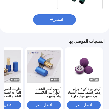
الشفاه
استمر
المنتجات الموصى بها
أرجواني داكن 7 جرام
أنبوب أحمر الشفاه
حاويات أحمر الش
صغير لطيف بلسم الشفاه
الفارغ من البلاستيك
الفارغة لتعبئة أح
أنبوب صغير موك حاوية
والألومنيوم
مستحضرات التجميل
غرام)
أنبوب
افضل سعر
افضل سعر
افضل سع