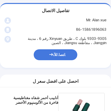
تفاصيل الاتصال
Mr. Alan xue
86-15861896063
9303-9305 بلوك C ، طريق Xinyuan رقم 6 ، مدينة
Jiangyin ، مقاطعة Jiangsu ، الصين
ﺎﺘﺼﻟ ﺍﻶﻧ
احصل على افضل سعر ل
أنابيب أحمر شفاه مغناطيسية
فاخرة من الألومنيوم الأخضر
الفاخر 3.5 جرام أنابيب بلسم