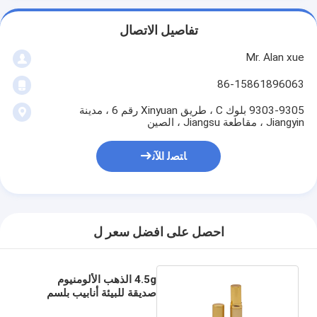
تفاصيل الاتصال
Mr. Alan xue
86-15861896063
9303-9305 بلوك C ، طريق Xinyuan رقم 6 ، مدينة
Jiangyin ، مقاطعة Jiangsu ، الصين
ﺎﺘﺼﻟ ﺍﻶﻧ
احصل على افضل سعر ل
4.5g الذهب الألومنيوم
صديقة للبيئة أنابيب بلسم
الشفاه لزجاجة رذاذ بلسم