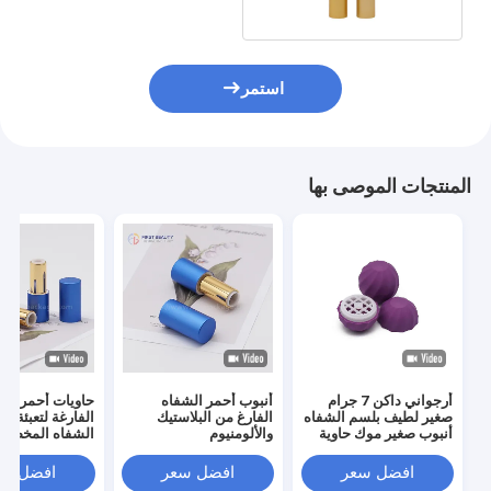
الشفاه
استمر
المنتجات الموصى بها
أرجواني داكن 7 جرام
أنبوب أحمر الشفاه
حاويات أحمر الش
صغير لطيف بلسم الشفاه
الفارغ من البلاستيك
الفارغة لتعبئة أح
أنبوب صغير موك حاوية
والألومنيوم
مستحضرات التجميل
غرام)
أنبوب
افضل سعر
افضل سعر
افضل سع