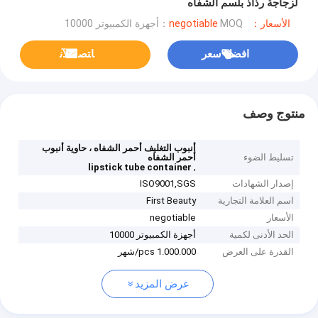
لزجاجة رذاذ بلسم الشفاه
الأسعار：negotiable
MOQ：أجهزة الكمبيوتر 10000
افضل سعر
ﺎﺘﺼﻟ ﺍﻶﻧ
منتوج وصف
أنبوب التغليف أحمر الشفاه ، حاوية أنبوب
تسليط الضوء
أحمر الشفاه
,
lipstick tube container
إصدار الشهادات
ISO9001,SGS
اسم العلامة التجارية
First Beauty
الأسعار
negotiable
الحد الأدنى لكمية
أجهزة الكمبيوتر 10000
القدرة على العرض
1.000.000 pcs/شهر
عرض المزيد