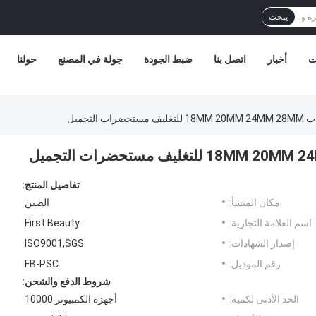
يبحث
ت
أخبار
اتصل بنا
ضبط الجودة
جولة في المصنع
حولنا
التجميل
تفاصيل المنتج:
مكان المنشأ:
الصين
اسم العلامة التجارية:
First Beauty
إصدار الشهادات:
ISO9001,SGS
رقم الموديل:
FB-PSC
شروط الدفع والشحن:
الحد الأدنى لكمية:
أجهزة الكمبيوتر 10000