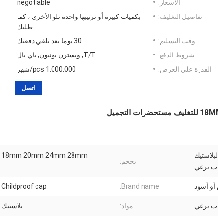
الأسعار:
negotiable
تفاصيل التغليف:
بكميات كبيرة أو ترتيبها واحدة تلو الأخرى ، كما
طلبك
وقت التسليم:
30 يوما بعد تلقي دفعتك
شروط الدفع:
T/T, ويسترن يونيون, باي بال
القدرة على العرض:
1.000.000 pcs/شهر
اتصل
لبلاستيك
18mm 20mm 24mm 28mm
بحجم:
ب برغي
 أو أسود
Brand name:
Childproof cap
ب برغي
مواد:
بلاستيك