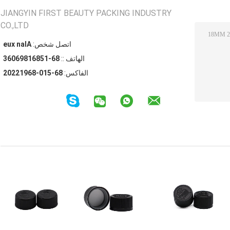
JIANGYIN FIRST BEAUTY PACKING INDUSTRY
CO.,LTD
اتصل شخص:
Alan xue
الهاتف ::
86-15861896063
الفاكس:
86-510-86912202