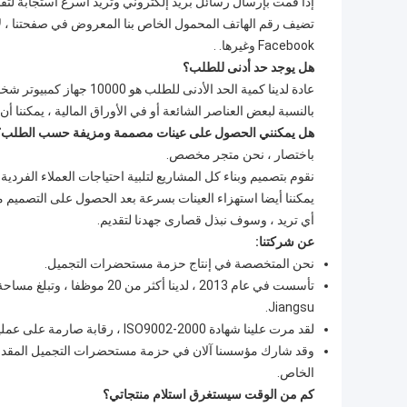
إذا قمت بإرسال رسائل بريد إلكتروني وتريد أسرع استجابة لتفا
Facebook وغيرها. .
هل يوجد حد أدنى للطلب؟
عادة لدينا كمية الحد الأدنى للطلب هو 10000 جهاز كمبيوتر شخصى لكل بند ، ويمكننا أن نساعد على القيام بألوان متعددة للاختيار.
بالنسبة لبعض العناصر الشائعة أو في الأوراق المالية ، يمكننا أن نقبل كمية 5000 جهاز
هل يمكنني الحصول على عينات مصممة ومزيفة حسب الطلب؟
باختصار ، نحن متجر مخصص.
نقوم بتصميم وبناء كل المشاريع لتلبية احتياجات العملاء الفردية.
يمكننا أيضا استهزاء العينات بسرعة بعد الحصول على التصميم من
أي تريد ، وسوف نبذل قصارى جهدنا لتقديم.
عن شركتنا:
نحن المتخصصة في إنتاج حزمة مستحضرات التجميل.
Jiangsu.
لقد مرت علينا شهادة ISO9002-2000 ، رقابة صارمة على عملية الإنتاج للتأكد من جودة المنتج.
الخاص.
كم من الوقت سيستغرق استلام منتجاتي؟