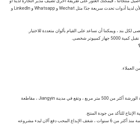
صيل منتجاتنا ، فيمكنك العثور على طريقة أخرى تضيف مدير التجارة لدينا أو
تضيف رقم الهاتف المحمول الخاص بنا المعروض في صفحتنا ، لأن لدينا أدوات تحدث سريعة جدًا مثل Wechat و Whatsapp و LinkedIn و
 كمبيوتر شخصى.
 العملاء.
تأسست في عام 2013 ، لدينا أكثر من 20 موظفا ، وتبلغ مساحة الورشة أكثر من 500 متر مربع ، وتقع في مدينة Jiangyin ، مقاطعة
وقد شارك مؤسسنا آلان في حزمة مستحضرات التجميل المقدمة منذ أكثر من 6 سنوات ، شغف الإبداع المحب دفع آلان لبدء مشروعه