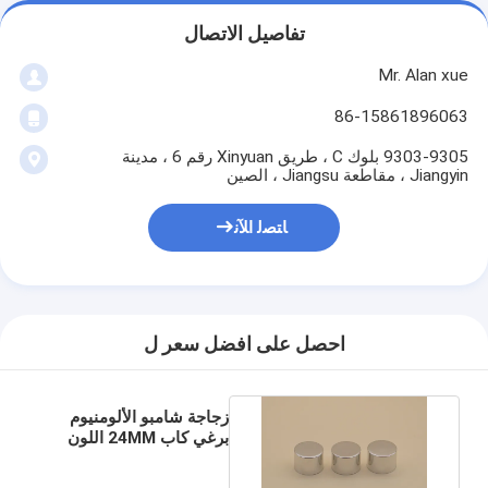
تفاصيل الاتصال
Mr. Alan xue
86-15861896063
9303-9305 بلوك C ، طريق Xinyuan رقم 6 ، مدينة
Jiangyin ، مقاطعة Jiangsu ، الصين
ﺎﺘﺼﻟ ﺍﻶﻧ
احصل على افضل سعر ل
زجاجة شامبو الألومنيوم
برغي كاب 24MM اللون
الفضي للعناية الشخصية