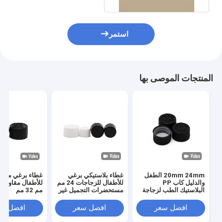
استمر
المنتجات الموصى بها
20mm 24mm الطفل
غطاء بلاستيكي برغي
غطاء برغي مقاو
والدليل كاب PP
للأطفال للزجاجات 24 مم
البلاستيك الطب لزجاجة
مستحضرات التجميل غير
مم 32 مم
حبوب منع الحمل
الانسكاب
افضل سعر
افضل سعر
افضل سع