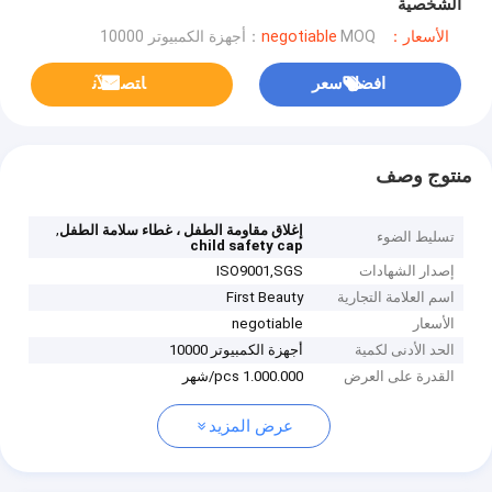
الشخصية
الأسعار：negotiable
MOQ：أجهزة الكمبيوتر 10000
افضل سعر
ﺎﺘﺼﻟ ﺍﻶﻧ
منتوج وصف
,
إغلاق مقاومة الطفل ، غطاء سلامة الطفل
تسليط الضوء
child safety cap
إصدار الشهادات
ISO9001,SGS
اسم العلامة التجارية
First Beauty
الأسعار
negotiable
الحد الأدنى لكمية
أجهزة الكمبيوتر 10000
القدرة على العرض
1.000.000 pcs/شهر
عرض المزيد