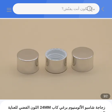
3
/
2
زجاجة شامبو الألومنيوم برغي كاب 24MM اللون الفضي للعناية