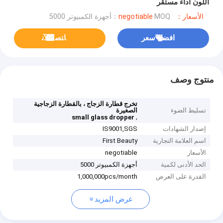
اللون أداء مستقر
الأسعار：negotiable
MOQ：أجهزة الكمبيوتر 5000
افضل سعر
ﺎﺘﺼﻟ ﺍﻶﻧ
منتوج وصف
تخرج قطارة الزجاج ، بالقطارة الزجاجية
تسليط الضوء
الصغيرة
,
small glass dropper
إصدار الشهادات
IS9001,SGS
اسم العلامة التجارية
First Beauty
الأسعار
negotiable
الحد الأدنى لكمية
أجهزة الكمبيوتر 5000
القدرة على العرض
1,000,000pcs/month
عرض المزيد