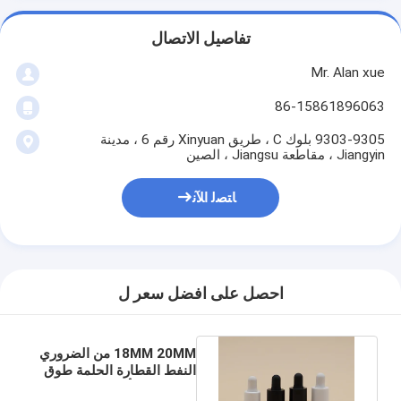
تفاصيل الاتصال
Mr. Alan xue
86-15861896063
9303-9305 بلوك C ، طريق Xinyuan رقم 6 ، مدينة
Jiangyin ، مقاطعة Jiangsu ، الصين
ﺎﺘﺼﻟ ﺍﻶﻧ
احصل على افضل سعر ل
18MM 20MM من الضروري
النفط القطارة الحلمة طوق
نفس اللون أداء مستقر