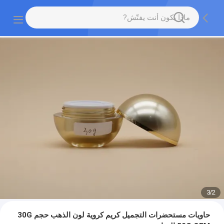
3
/
2
حاويات مستحضرات التجميل كريم كروية لون الذهب حجم 30G