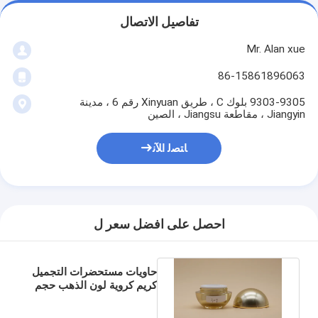
تفاصيل الاتصال
Mr. Alan xue
86-15861896063
9303-9305 بلوك C ، طريق Xinyuan رقم 6 ، مدينة
Jiangyin ، مقاطعة Jiangsu ، الصين
ﺎﺘﺼﻟ ﺍﻶﻧ
احصل على افضل سعر ل
حاويات مستحضرات التجميل
كريم كروية لون الذهب حجم
30G 50G OEM المتاحة