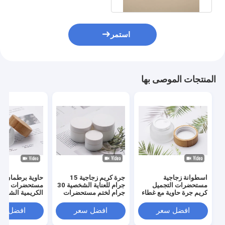
استمر
المنتجات الموصى بها
اسطوانة زجاجية
جرة كريم زجاجية 15
حاوية برطمان
مستحضرات التجميل
جرام للعناية الشخصية 30
مستحضرات التج
كريم جرة حاوية مع غطاء
جرام لختم مستحضرات
الكريمية الشفاف
لولبي من الخيزران 50
التجميل المستديرة
المتجم
مل
الساخنة
فارغة مع غطاء م
افضل سعر
افضل سعر
افضل سع
الخيزران