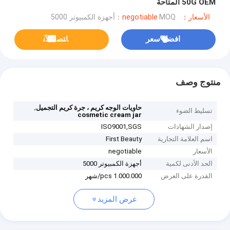
50G OEM المتاحة
الأسعار：negotiable
MOQ：أجهزة الكمبيوتر 5000
افضل سعر
ﺎﺘﺼﻟ ﺍﻶﻧ
منتوج وصف
,
حاويات الوجه كريم ، جرة كريم التجميل
تسليط الضوء
cosmetic cream jar
إصدار الشهادات
ISO9001,SGS
اسم العلامة التجارية
First Beauty
الأسعار
negotiable
الحد الأدنى لكمية
أجهزة الكمبيوتر 5000
القدرة على العرض
1.000.000 pcs/شهر
عرض المزيد