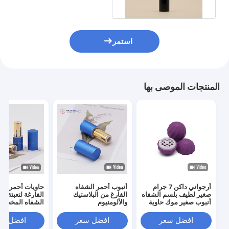
حجم
استمر
المنتجات الموصى بها
أرجواني داكن 7 جرام
أنبوب أحمر الشفاه
حاويات أحمر الش
صغير لطيف بلسم الشفاه
الفارغ من البلاستيك
الفارغة لتعبئة أح
أنبوب صغير موك حاوية
والألومنيوم
مستحضرات التجميل
غرام)
أنبوب
افضل سعر
افضل سعر
افضل سع