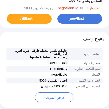
السلس يشعر 5G حجم
الأسعار：negotiable
MOQ：أجهزة الكمبيوتر 5000
افضل سعر
ﺎﺘﺼﻟ ﺍﻶﻧ
منتوج وصف
حاويات بلسم الشفاه فارغة ، حاوية أنبوب
تسليط الضوء
أحمر الشفاه
,
lipstick tube container
إصدار الشهادات
ISO9001,SGS
اسم العلامة التجارية
First Beauty
الأسعار
negotiable
الحد الأدنى لكمية
أجهزة الكمبيوتر 5000
القدرة على العرض
1.000.000 pcs/شهر
عرض المزيد