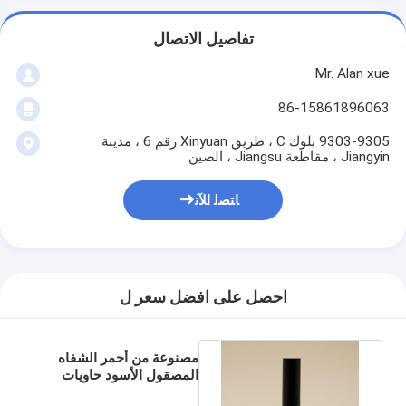
تفاصيل الاتصال
Mr. Alan xue
86-15861896063
9303-9305 بلوك C ، طريق Xinyuan رقم 6 ، مدينة
Jiangyin ، مقاطعة Jiangsu ، الصين
ﺎﺘﺼﻟ ﺍﻶﻧ
احصل على افضل سعر ل
مصنوعة من أحمر الشفاه
المصقول الأسود حاويات
فارغة السلس يشعر 5G