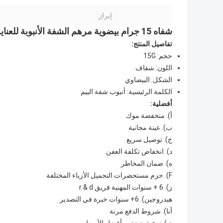
إبراز:
شفاه 15 جرام بيضوية مرهم الشفة الأنبوبة للعناية بالشفة حاوية حزمة العناية الشخصية الشفاه
تفاصيل المنتج:
حجم: 15G
اللون: شفاف
الشكل: البيضاوي
الكلمة الرئيسية: أنبوب شفة البيم
أفضلية:
أ). منخفضة موك
ب). عينة مجانية
ج). توصيل سريع
د). انخفاض تكلفة العفن
ه). ضمان المخاطر
F). حزم مستحضرات التجميل الأزياء المختلفة
ز). 6 + سنوات المهنية فريق r & d
هيدروجين). 6+ سنوات خبرة في التصدير
أنا). شروط الدفع مرنة