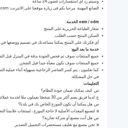
وسيتم رد أي استفسارات غضون 24 ساعة
الصانع المهنية. مرحبا بكم فى زيارة موقعنا على الانترنت: www.cry-package.com
oem / odm الخدمة:
شعار الطباعة الحريرية على المنتج.
السكن المنتج حسب الطلب.
أي فكرتك على المنتج يمكننا مساعدتك في تصميم ووضعها في الإ
خدمة ما بعد البيع:
جميع المنتجات سوف تم فحص الجودة بدقة في المنزل قبل التعب
جميع المنتجات سوف تكون معبأة جيدا قبل الشحن.
كما تعلمون ، يتم كسر العناصر الزجاجية بسهولة أثناء عملية 
في حل المشكلة.
التعليمات:
س: كيف يمكنك ضمان جودة النظام؟
ج: لدينا فريق يضم أكثر من 30 شخصًا يعملون معًا لخدمة عملائنا. نحن نحرص كل طلب كل عملية.
س: هل يمكننا أن نكون الموزع الخاص بك في بلدنا؟
a: لتصنيع المعدات الأصلية لا حاجة الموزع ، لمنتجات علامتنا التجارية يمكنك الموزع لدينا في بلدك بعد التفاوض.
س: هل أنت مصنع أو شركة تجارية؟
a: نحن مصنع مع تغليف مستحضرات التجميل التصدير.