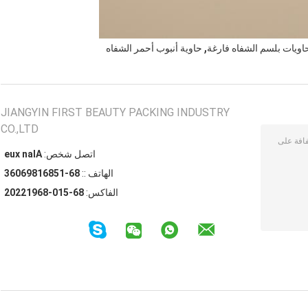
,
حاويات بلسم الشفاه فارغة
حاوية أنبوب أحمر الشفاه
JIANGYIN FIRST BEAUTY PACKING INDUSTRY
CO.,LTD
اتصل شخص:
Alan xue
الهاتف ::
86-15861896063
الفاكس:
86-510-86912202