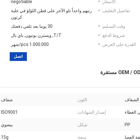
الأسعار:
negotiable
تفاصيل التغليف:
رتبهم واحداً تلو الآخر على قطن اللؤلؤ في علبة
كرتون
وقت التسليم:
30 يوما بعد تلقي دفعتك
شروط الدفع:
T/T, ويسترن يونيون, باي بال
القدرة على العرض:
1.000.000 pcs/شهر
اتصل
اللون:
شفاف
 الغطاء
إصدار الشهادات:
ISO9001
PP
شكل:
بيضوي
ة العصا
سعة:
15g