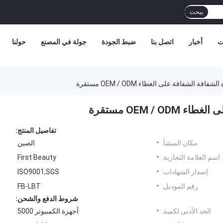
يبحث
ت
أخبار
اتصل بنا
ضبط الجودة
جولة في المصنع
حولنا
ة الشفافة على الغطاء OEM / ODM مستقرة
OEM / مستقرة
تفاصيل المنتج:
مكان المنشأ:
الصين
اسم العلامة التجارية:
First Beauty
إصدار الشهادات:
ISO9001,SGS
رقم الموديل:
FB-LBT
شروط الدفع والشحن:
الحد الأدنى لكمية:
أجهزة الكمبيوتر 5000