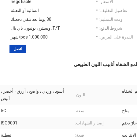
الأسعار:
negotiable
تفاصيل التغليف:
السائبة أو التعبئة
وقت التسليم:
30 يوما بعد تلقي دفعتك
شروط الدفع:
T/T, ويسترن يونيون, باي بال
القدرة على العرض:
1.000.000 pcs/شهر
اتصل
أسود ، وردي ، واضح ، أزرق ، أخضر ،
اللون:
أبيض
متاح
سعة:
5G
حارّ يختم
إصدار الشهادات:
ISO9001
قبعة:
تغطية