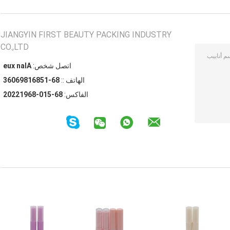
JIANGYIN FIRST BEAUTY PACKING INDUSTRY
CO.,LTD
اتصل شخص:
Alan xue
الهاتف ::
86-15861896063
الفاكس:
86-510-86912202