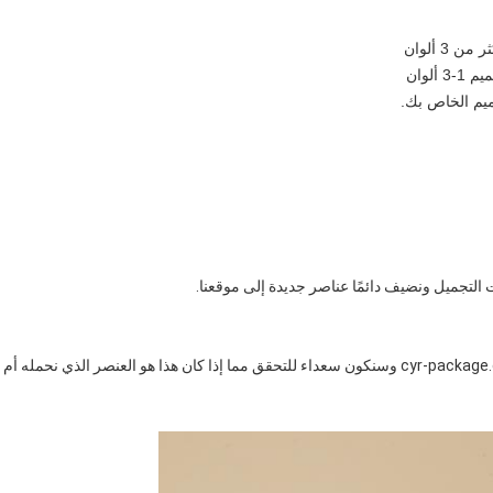
3 ألوان
لوان
يم الخاص بك.
يرجى إرسال بريد إلكتروني إلى دعم طلبك على info في cyr-package.com وسنكون سعداء للتحقق مما إذا كان هذا هو العنصر الذي نحمله أم