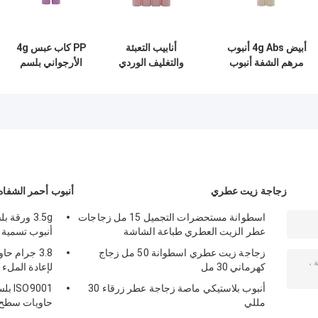
أبيض 4g Abs أنبوب
أنابيب التعبئة
PP كاب عبس 4g
مرهم الشفة أنبوب
والتغليف الوردي
الأرجواني بلسم
التغليف صديقة للبيئة
أنابيب مخصصة بلسم
الشفاه أنبوب بلسم
SGS مرت
الشفاه أنابيب 4 غرام
الشفاه الفارغة
من مادة PP
الصغيرة الحاويات
زجاجة زيت عطري
أنبوب أحمر الشفاه 
اسطوانة مستحضرات التجميل 15 مل زجاجات
3.5g ورقة
عطر الزيت العطري طباعة الشاشة
أنبوب تسمية 
زجاجة زيت عطري اسطوانة 50 مل زجاج
3.8 جرام ح
كهرماني 30 مل
لإعادة المل
أنبوب بلاستيكي ماصة زجاجة عطر زرقاء 30
O9001
مللي
حاويات سطح 