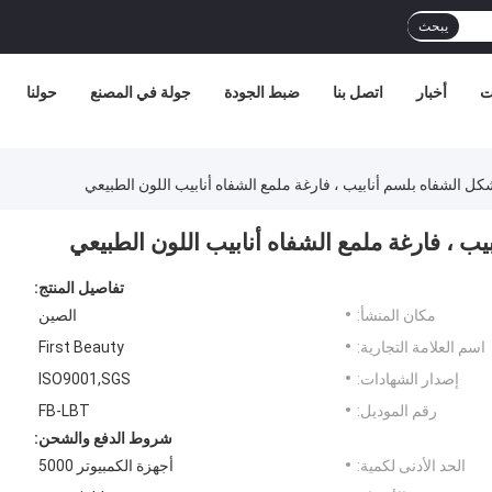
يبحث
ت
أخبار
اتصل بنا
ضبط الجودة
جولة في المصنع
حولنا
تفاصيل المنتج:
مكان المنشأ:
الصين
اسم العلامة التجارية:
First Beauty
إصدار الشهادات:
ISO9001,SGS
رقم الموديل:
FB-LBT
شروط الدفع والشحن:
الحد الأدنى لكمية:
أجهزة الكمبيوتر 5000