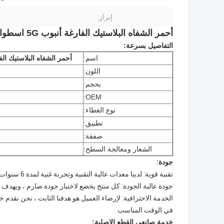
إبراز:
أحمر الشفاه البلاستيك الفارغة أنبوب 5G اسطوانة الشكل اللون الطبيعي اللامع
التفاصيل بسرعة:
اسم:
أحمر الشفاه البلاستيك الفارغة أنبوب 5G اسطوانة الش
اللون:
بحجم:
OEM:
نوع الغطاء:
تطبيق:
صفقة:
الشعار ومعالجة السطح:
جودة:
تقنية قوية: لدينا معدات عالية التقنية وتجربة غنية لمدة 6 سنوات لضمان أفضل المنتجات عالية الجودة ، ومنتجات مختلفة ؛
جودة عالية الجودة: كل منتج يخضع لاختبار جودة صارم ، ويهدف إلى "0" البضائع ال
الخدمة الاحترافية: لإرضاء العميل هو هدفنا الثابت ، نحن نقدم خد
في الوقت المناسب
خدمة صانعي القطع الاصلية: